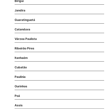
Birigui
Jandira
Guaratinguetá
Catanduva
Várzea Paulista
Ribeirão Pires
Itanhaém
Cubatão
Paulínia
Ourinhos
Poá
Assis