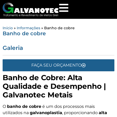
Início
»
Informações
»
Banho de cobre
Banho de cobre
Galeria
FAÇA SEU ORÇAMENTO
Banho de Cobre: Alta
Qualidade e Desempenho |
Galvanotec Metais
O
banho de cobre
é um dos processos mais
utilizados na
galvanoplastia
, proporcionando
alta