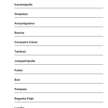
Iracemápolis
Guapiaçu
Araçariguama
Bastos
Cerqueira César
Tambaú
Junqueirópolis
Potim
Buri
Pompeia
Regente Feijó
Lucélia