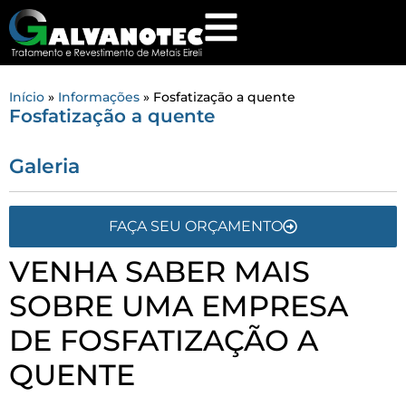
Início
»
Informações
»
Fosfatização a quente
Fosfatização a quente
Galeria
FAÇA SEU ORÇAMENTO
VENHA SABER MAIS
SOBRE UMA EMPRESA
DE FOSFATIZAÇÃO A
QUENTE