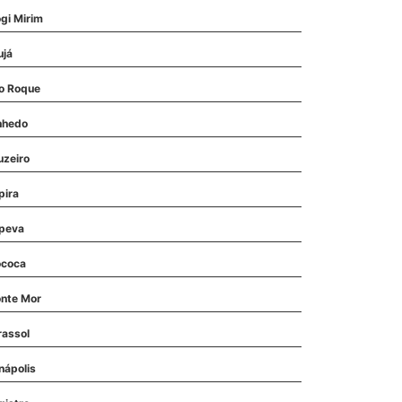
gi Mirim
ujá
o Roque
nhedo
uzeiro
pira
upeva
coca
nte Mor
rassol
nápolis