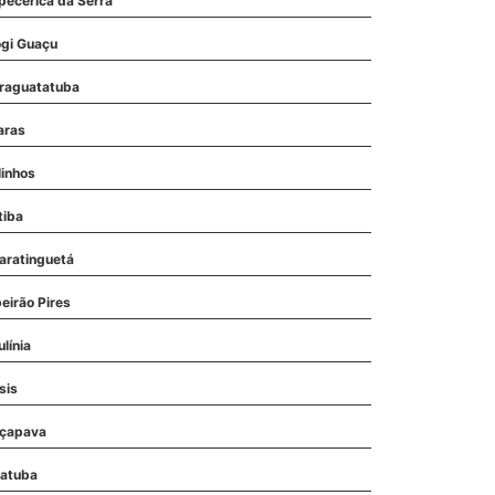
apecerica da Serra
gi Guaçu
raguatatuba
aras
linhos
tiba
aratinguetá
beirão Pires
línia
sis
çapava
atuba