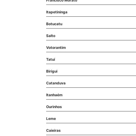
Francisco Morato
Itapetininga
Botucatu
Salto
Votorantim
Tatuí
Birigui
Catanduva
Itanhaém
Ourinhos
Leme
Caieiras