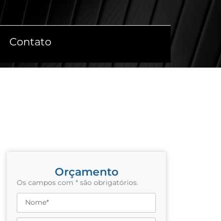
Contato
Orçamento
Os campos com * são obrigatórios.