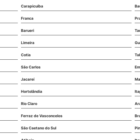
Carapicuíba
Ba
Franca
Pr
Barueri
Ta
Limeira
Gu
Cotia
Ta
São Carlos
Em
Jacareí
Mar
Hortolândia
Ita
Rio Claro
Ar
Ferraz de Vasconcelos
Br
São Caetano do Sul
Pi