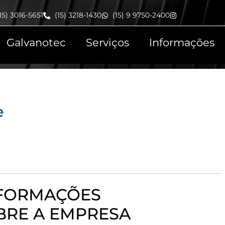
15) 3016-5651
(15) 3218-1430
(15) 9 9750-2400
Galvanotec
Serviços
Informações
e
NFORMAÇÕES
BRE A EMPRESA