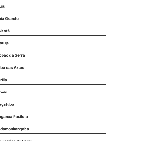
uru
aia Grande
ubaté
arujá
boão da Serra
bu das Artes
ília
pevi
açatuba
agança Paulista
ndamonhangaba