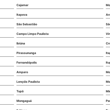
Cajamar
Mo
Itapeva
Ar
São Sebastião
Sã
Campo Limpo Paulista
Vi
Ibiúna
Cr
Pirassununga
Ita
Fernandópolis
It
Amparo
Mo
Lençóis Paulista
Mo
Tupã
Mi
Mongaguá
Pe