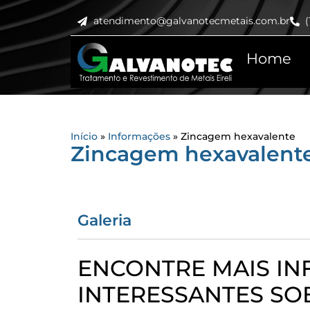
atendimento@galvanotecmetais.com.br
(
Home
Início
»
Informações
»
Zincagem hexavalente
Zincagem hexavalent
Galeria
ENCONTRE MAIS I
INTERESSANTES SO