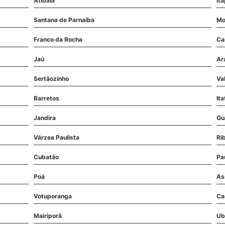
Atibaia
It
Santana de Parnaíba
Mo
Franco da Rocha
Ca
Jaú
Ar
Sertãozinho
Va
Barretos
Ita
Jandira
Gu
Várzea Paulista
Ri
Cubatão
Pau
Poá
As
Votuporanga
Ca
Mairiporã
Ub